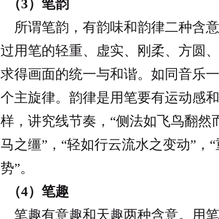
（3）笔韵
所谓笔韵，有韵味和韵律二种含意
过用笔的轻重、虚实、刚柔、方圆
求得画面的统一与和谐。如同音乐
个主旋律。韵律是用笔要有运动感
样，讲究线节奏，“侧法如飞鸟翻然而
马之缰”，“轻如行云流水之变动”，
势”。
（4）笔趣
笔趣有意趣和天趣两种含意。用笔