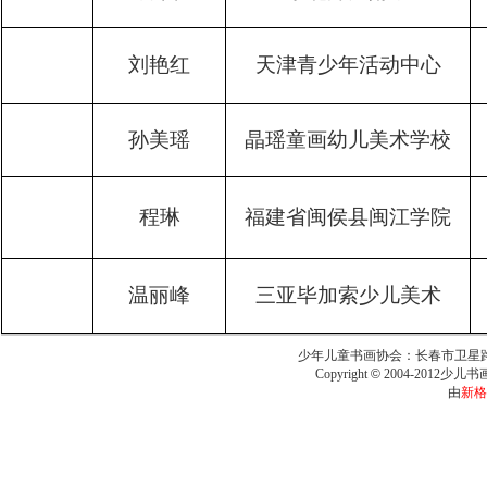
刘艳红
天津青少年活动中心
孙美瑶
晶瑶童画幼儿美术学校
程琳
福建省闽侯县闽江学院
温丽峰
三亚毕加索少儿美术
少年儿童书画协会：长春市卫星路6543号
Copyright
©
2004-2012少儿书画报
由
新格