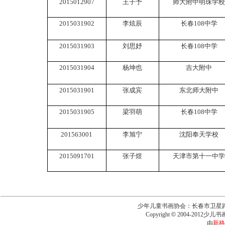
2015012907
王子予
师大附中明珠学校
2015031902
李炫辰
长春
108
中学
2015031903
刘思妤
长春
108
中学
2015031904
杨坤也
吉大附中
2015031901
张成宾
东北师大附中
2015031905
梁羽萌
长春
108
中学
201563001
李旭宁
沈阳奉天学校
2015091701
张子煜
天津市第十一中学
少年儿童书画协会：长春市卫星路6543号
Copyright
©
2004-2012少儿书画报
由
新格